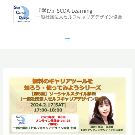
内
『学び』SCDA-Learning
容
一般社団法人セルフキャリアデザイン協会
を
ス
キ
ッ
プ