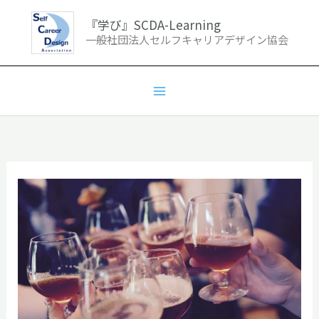
内
『学び』SCDA-Learning
容
一般社団法人セルフキャリアデザイン協会
を
ス
キ
ッ
プ