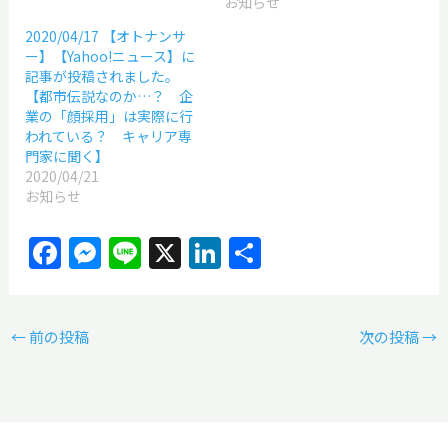
お知らせ
2020/04/17 【オトナンサ
ー】【Yahoo!ニュース】に
記事が投稿されました。
【都市伝説なのか…？ 企
業の「顔採用」は実際に行
われている？ キャリア専
門家に聞く】
2020/04/21
お知らせ
F
M
Li
X
Li
共
a
e
n
n
有
c
ss
e
k
←
前の投稿
e
e
e
次の投稿
→
b
n
dI
o
g
n
o
er