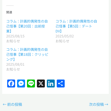
関連
コラム：計画的偶発性の自
コラム：計画的偶発性の自
己怪事【第20回：出前授
己怪事【第5回：デート
業】
DV】
2025/08/15
2025/05/02
お知らせ
お知らせ
コラム：計画的偶発性の自
己怪事【第18回：クリッピ
ング】
2025/08/01
お知らせ
F
M
Li
X
Li
共
a
e
n
n
有
c
ss
e
k
←
前の投稿
e
e
e
次の投稿
→