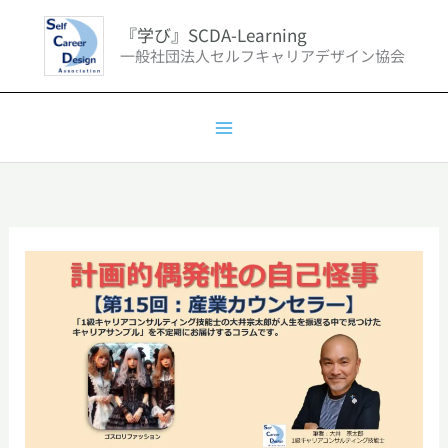
内
『学び』SCDA-Learning
容
一般社団法人セルフキャリアデザイン協会
を
ス
キ
ッ
プ